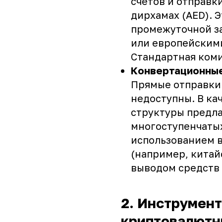
счетов и отправк
дирхамах (AED). 
промежуточной з
или европейским
Стандартная коми
Конвертационные 
Прямые отправки 
недоступны. В ка
структуры предл
многоступенчатых
использованием 
(например, китай
выводом средств 
2. Инструмент
криптовалютн