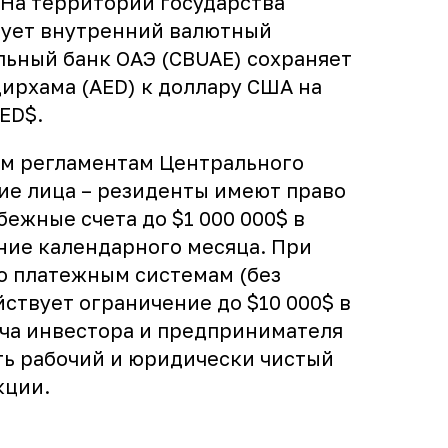
 На территории государства
вует внутренний валютный
льный банк ОАЭ (CBUAE) сохраняет
ирхама (AED) к доллару США на
AED$.
ым регламентам Центрального
ие лица – резиденты имеют право
бежные счета до $1 000 000$ в
ние календарного месяца. При
о платежным системам (без
йствует ограничение до $10 000$ в
ача инвестора и предпринимателя
ть рабочий и юридически чистый
кции.