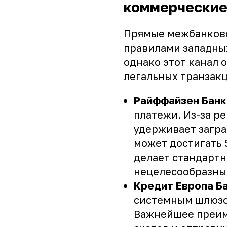
коммерческие
Прямые межбанковс
правилами западны
однако этот канал 
легальных транзакц
Райффайзен Банк
платежи. Из-за р
удерживает загр
может достигать 
делает стандарт
нецелесообразны
Кредит Европа Ба
системным шлюзо
Важнейшее преим