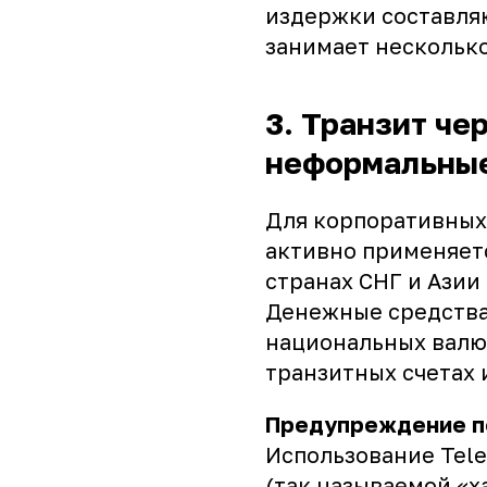
издержки составляю
занимает несколько
3. Транзит че
неформальные
Для корпоративных
активно применяетс
странах СНГ и Азии 
Денежные средства
национальных валю
транзитных счетах 
Предупреждение п
Использование Tele
(так называемой «х