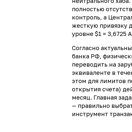
нейтрального хаба.
полностью отсутст
контроль, а Центра
жесткую привязку д
уровне $1 = 3,6725 
Согласно актуальн
банка РФ, физическ
переводить на зару
эквиваленте в тече
этом для лимитов п
открытия счета) де
месяц. Главная зад
— правильно выбра
инструмент транза