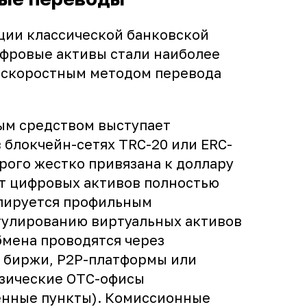
ции классической банковской
фровые активы стали наиболее
скоростным методом перевода
м средством выступает
 блокчейн-сетях TRC-20 или ERC-
орого жестко привязана к доллару
от цифровых активов полностью
улируется профильным
гулированию виртуальных активов
бмена проводятся через
биржи, P2P-платформы или
зические OTC-офисы
нные пункты). Комиссионные