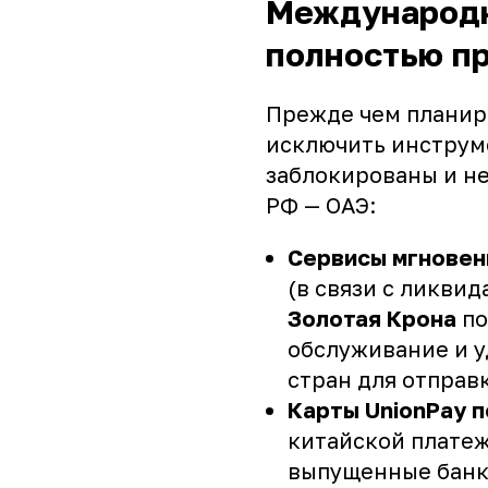
Международн
полностью п
Прежде чем планир
исключить инструм
заблокированы и н
РФ — ОАЭ:
Сервисы мгновен
(в связи с ликви
Золотая Крона
по
обслуживание и у
стран для отправк
Карты UnionPay 
китайской платеж
выпущенные банк