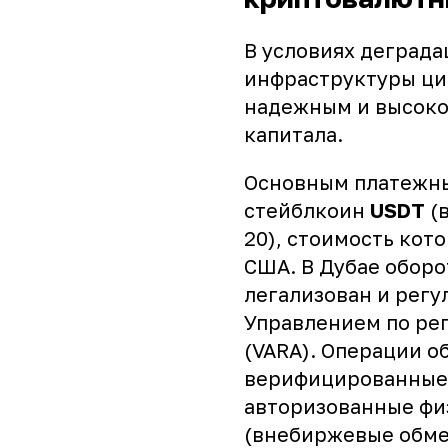
В условиях деграда
инфраструктуры ци
надежным и высоко
капитала.
Основным платежны
стейблкоин
USDT
(в
20), стоимость кот
США. В Дубае обор
легализован и рег
Управлением по ре
(
VARA
). Операции о
верифицированные 
авторизованные фи
(внебиржевые обме