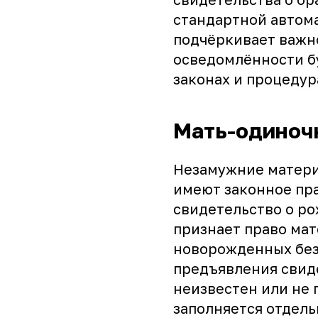
стандартной автом
подчёркивает важн
осведомлённости б
законах и процедур
Мать-одиночк
Незамужние матери
имеют законное пра
свидетельство о ро
признает право ма
новорожденных без 
предъявления свиде
неизвестен или не 
заполняется отдель