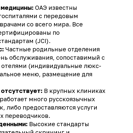
 медицины:
ОАЭ известны
госпиталями с передовым
врачами со всего мира. Все
сертифицированы по
андартам (JCI).
с:
Частные родильные отделения
нь обслуживания, сопоставимый с
 отелями (индивидуальные люкс-
уальное меню, размещение для
 отсутствует:
В крупных клиниках
 работает много русскоязычных
к, либо предоставляются услуги
х переводчиков.
денными:
Высокие стандарты
язательный скрининг и