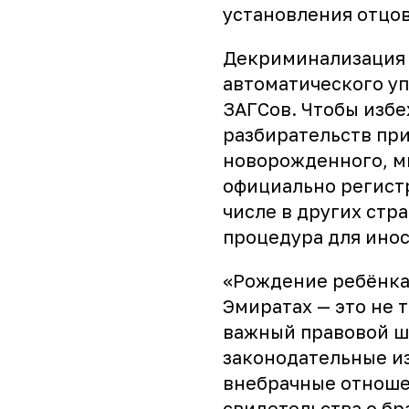
установления отцов
Декриминализация 
автоматического у
ЗАГСов. Чтобы изб
разбирательств пр
новорожденного, м
официально регистр
числе в других стра
процедура для ино
«Рождение ребёнка
Эмиратах — это не 
важный правовой ш
законодательные и
внебрачные отноше
свидетельства о бр