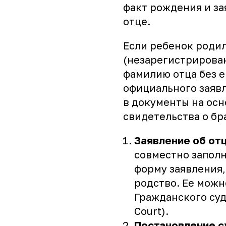
факт рождения и за
отце.
Если ребенок роди
(незарегистрирован
фамилию отца без е
официального заявл
в документы на осн
свидетельства о бр
Заявление об от
совместно заполн
форму заявления
родство. Ее можн
Гражданского суда
Court).
Постановление с