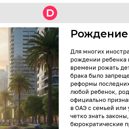
Рождение
Для многих иностра
рождении ребенка 
времени рожать де
брака было запрещ
реформы последних 
любой ребенок, род
официально призна
в ОАЭ с семьей или
четко знать закон
бюрократические п